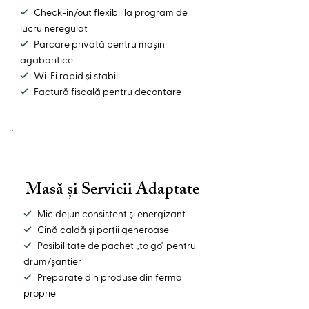
✓
Check-in/out flexibil la program de
lucru neregulat
✓
Parcare privată pentru mașini
agabaritice
✓
Wi-Fi rapid și stabil
✓
Factură fiscală pentru decontare
Masă și Servicii Adaptate
✓
Mic dejun consistent și energizant
✓
Cină caldă și porții generoase
✓
Posibilitate de pachet „to go" pentru
drum/șantier
✓
Preparate din produse din ferma
proprie