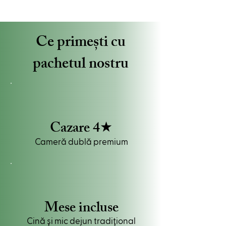
Ce primești cu
pachetul nostru
Cazare 4★
Cameră dublă premium
Mese incluse
Cină și mic dejun tradițional