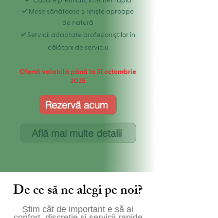
✓
Cazare premium, internet rapid
✓
Mese sănătoase și liniște aproape
de natură
✓
Servicii adaptate profesioniștilor în
călătorii de serviciu
Ofertă valabilă până la 31 octombrie
2025
Rezervă acum
Află mai multe detalii
De ce să ne alegi pe noi?
Știm cât de important e să ai
confort, discreție și servicii rapide