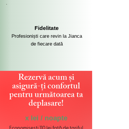
Fidelitate
Profesioniști care revin la Jianca
de fiecare dată
Rezervă acum și
asigură-ți confortul
pentru următoarea ta
deplasare!
x lei / noapte
Economisești 110 lei față de tariful