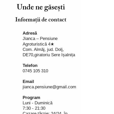
Unde ne găsești
Informații de contact
Adresă
Jianca – Pensiune
Agroturistică 4★
Com. Almăj, jud. Dolj,
DE70,giratoriu Sere Ișalnița
Telefon
​0745 105 310
Email
jianca.pensiune@gmail.com
Program
Luni - Duminică
7:30 - 21:30
Cazare târzie: 24/24, în