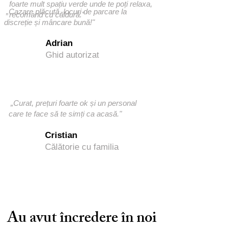
foarte mult spațiu verde unde te poți relaxa,
„Cazare plăcută, locuri de parcare la
recomand cu căldură."
discreție și mâncare bună!"
Adrian
Ghid autorizat
„Curat, prețuri foarte ok și un personal
care te face să te simți ca acasă."
Cristian
Călătorie cu familia
Au avut încredere în noi