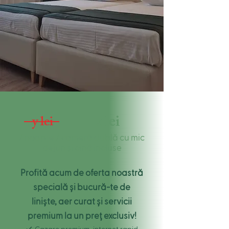
x lei
y lei
/ noapte / cameră dublă cu mic
dejun și cină incluse
Profită acum de oferta noastră
specială și bucură-te de
liniște, aer curat și servicii
premium la un preț exclusiv!