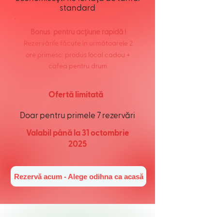
standard
Bonus pentru acțiune rapidă !
Rezervările făcute în următoarele 2
+
ore primesc: produs local cadou
cafea pentru drum
Ofertă limitată
Doar pentru primele 7 rezervări
Valabil până la 31 octombrie
2025
Rezervă acum - Alege odihna ca acasă