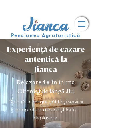
Pensiunea Agroturistică
Experiență de cazare
autentică la
Jianca
Relaxare 4★ în inima
Olteniei de lângă Jiu
Odihnă, mâncare gătită și servicii
adaptate profesioniștilor în
deplasare.