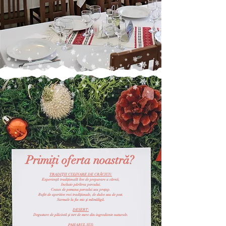
Primiți oferta noastră?
TRADIȚII CULINARE DE CRĂCIUN:
Experiență tradițională live de preparare a cărnii,
Inclusiv pârlirea porcului.
Ceaun de pomana porcului sau proțap.
Bufet de aperitive reci tradiționale, de dulce sau de post.
Sarmale la foc mic și mămăligă.
DESERT:
Degustare de plăcintă și tort de mere din ingrediente naturale.
PAHARUL SUS: