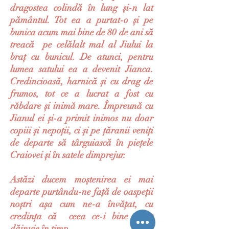
dragostea colindă în lung și-n lat
pământul. Tot ea a purtat-o și pe
bunica acum mai bine de 80 de ani să
treacă pe celălalt mal al Jiului la
braț cu bunicul. De atunci, pentru
lumea satului ea a devenit Jianca.
Credincioasă, harnică și cu drag de
frumos, tot ce a lucrat a fost cu
răbdare și inimă mare. Împreună cu
Jianul ei și-a primit inimos nu doar
copiii și nepoții, ci și pe țăranii veniți
de departe să târguiască în piețele
Craiovei și în satele dimprejur.
Astăzi ducem moștenirea ei mai
departe purtându-ne față de oaspeții
noștri așa cum ne-a învățat, cu
credința că ceea ce-i bine făcut
dăinuie în timp.