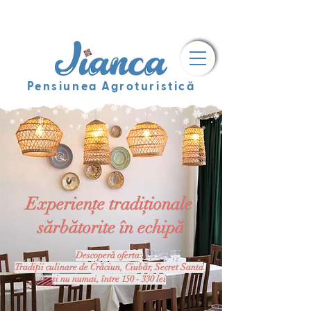
Pensiunea Agroturistică
Experiențe tradiționale
sărbătorite în echipă
Descoperă oferta:
Tradiții culinare de Crăciun, Ciubăr,
Secret Santa
și nu numai, între 150 - 330 lei