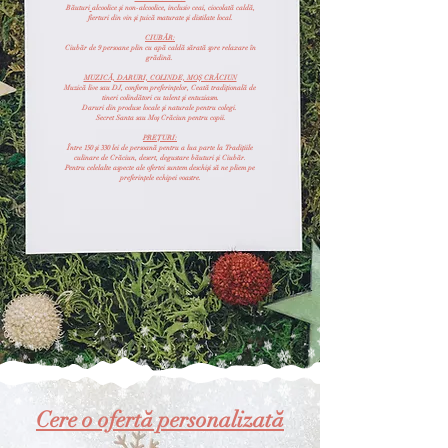
Băuturi
alcoolice și non-alcoolice, inclusiv ceai, ciocolată caldă,
fierturi din vin și țuică maturate și distilate local.
CIUBĂR:
Ciubăr de 9 persoane plin cu apă caldă sărată spre relaxare în
grădină.
MUZICĂ, DARURI, COLINDE, MOȘ CRĂCIUN
Muzică live sau DJ, conform preferințelor, Ceată tradițională de
tineri colindători cu talent și entuziasm.
Daruri din produse locale și naturale pentru colegi.
Secret Santa sau Moș Crăciun pentru copii.
PREȚURI:
Între 150 și 330 lei de persoană pentru a lua parte la Tradițiile
culinare de Crăciun, desert, degustare băuturi și Ciubăr.
Pentru celelalte aspecte ale ofertei suntem deschiși să ne pliem pe
preferințele echipei voastre.
Cere o ofertă personalizată