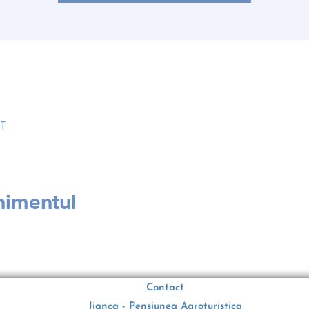
ST
nimentul
Contact
Jianca - Pensiunea Agroturistica