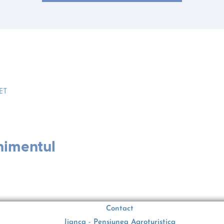
EET
nimentul
Contact
Jianca - Pensiunea Agroturistica