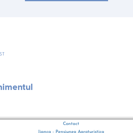
EST
nimentul
Contact
Jianca - Pensiunea Agroturistica