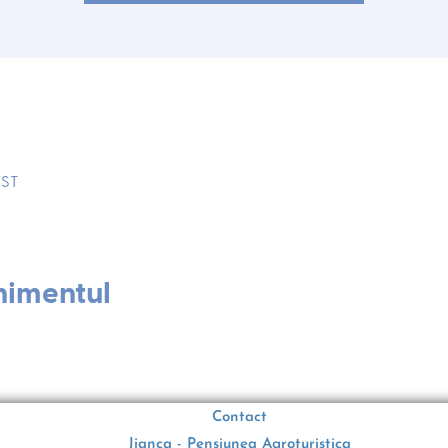
EST
nimentul
Contact
Jianca - Pensiunea Agroturistica