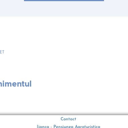
EET
nimentul
Contact
Jianca - Pensiunea Agroturistica