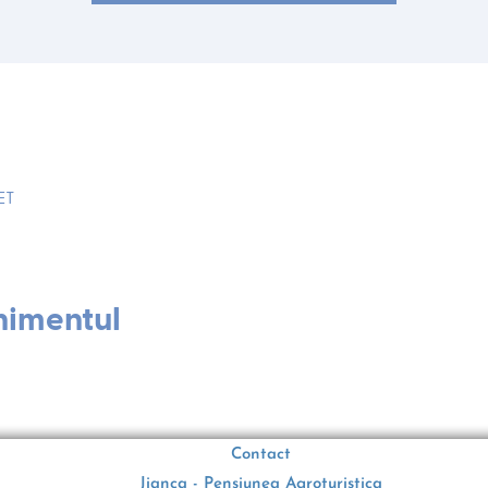
ET
nimentul
Contact
Jianca - Pensiunea Agroturistica