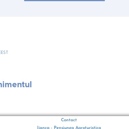
 EEST
nimentul
Contact
Jianca - Pensiunea Agroturistica