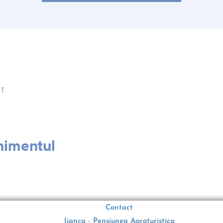
ET
nimentul
Contact
Jianca - Pensiunea Agroturistica