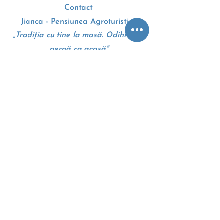
Contact
Jianca - Pensiunea Agroturistica
„Tradiția cu tine la masă. Odihnă pe
pernă ca acasă"
Drumul European E70
207010, Dolj, Romania
+4 0 745 105 310
Google maps - Harti
Termeni si conditii
Politica cookie
Anpc
Eccromania