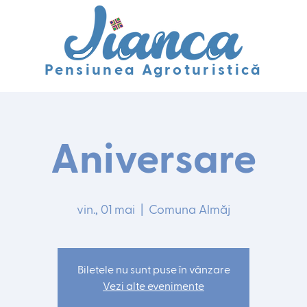
Pensiunea Agroturistică
Aniversare
vin., 01 mai
  |  
Comuna Almăj
Biletele nu sunt puse în vânzare
Vezi alte evenimente