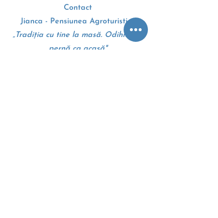
Contact
Jianca - Pensiunea Agroturistica
„Tradiția cu tine la masă. Odihnă pe
pernă ca acasă"
Drumul European E70
207010, Dolj, Romania
+4 0 745 105 310
Google maps - Harti
Termeni si conditii
Politica cookie
Anpc
Eccromania