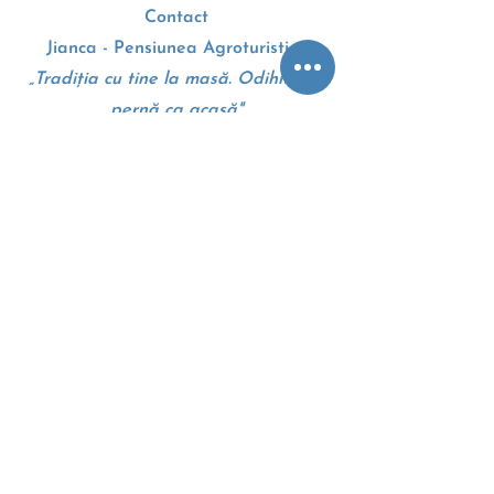
Contact
Jianca - Pensiunea Agroturistica
„Tradiția cu tine la masă. Odihnă pe
pernă ca acasă"
Drumul European E70
207010, Dolj, Romania
+4 0 745 105 310
Google maps - Harti
Termeni si conditii
Politica cookie
Anpc
Eccromania