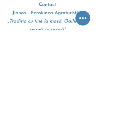
Contact
Jianca - Pensiunea Agroturistica
„Tradiția cu tine la masă. Odihnă pe
pernă ca acasă"
Drumul European E70
207010, Dolj, Romania
+4 0 745 105 310
Google maps - Harti
Termeni si conditii
Politica cookie
Anpc
Eccromania