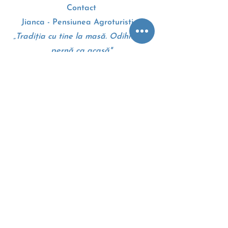
Contact
Jianca - Pensiunea Agroturistica
„Tradiția cu tine la masă. Odihnă pe
pernă ca acasă"
Drumul European E70
207010, Dolj, Romania
+4 0 745 105 310
Google maps - Harti
Termeni si conditii
Politica cookie
Anpc
Eccromania