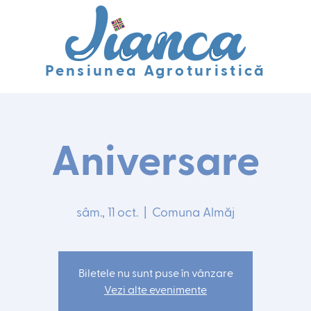
Pensiunea Agroturistică
Aniversare
sâm., 11 oct.
  |  
Comuna Almăj
Biletele nu sunt puse în vânzare
Vezi alte evenimente