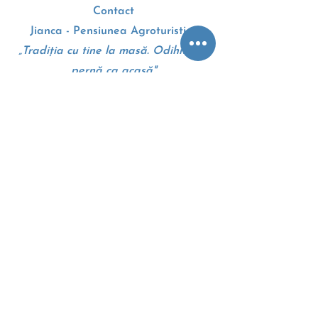
Contact
Jianca - Pensiunea Agroturistica
„Tradiția cu tine la masă. Odihnă pe
pernă ca acasă"
Drumul European E70
207010, Dolj, Romania
+4 0 745 105 310
Google maps - Harti
Termeni si conditii
Politica cookie
Anpc
Eccromania