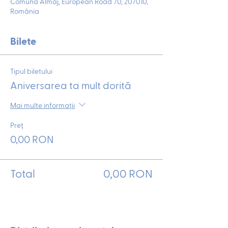
Comuna Almăj, European Road 70, 207010,
România
Bilete
Tipul biletului
Aniversarea ta mult dorită
Mai multe informații
Preț
0,00 RON
Total
0,00 RON