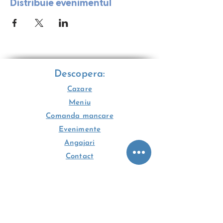
Distribuie evenimentul
Descopera:
Cazare
Meniu
Comanda mancare
Evenimente
Angajari
Contact
Contact
Jianca - Pensiunea Agroturistica
„Tradiția cu tine la masă. Odihnă pe
pernă ca acasă"