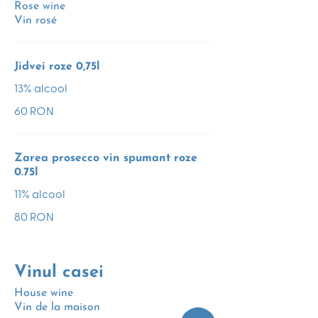
Rose wine
Vin rosé
Jidvei roze 0,75l
13% alcool
60 RON
Zarea prosecco vin spumant roze
0.75l
11% alcool
80 RON
Vinul casei
House wine
Vin de la maison