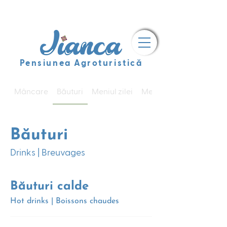
Pensiunea Agroturistică
Mâncare
Băuturi
Meniul zilei
Meniu Terasă
Băuturi
Drinks | Breuvages
Băuturi calde
Hot drinks | Boissons chaudes