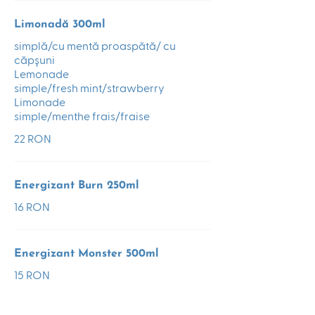
Limonadă 300ml
simplă/cu mentă proaspătă/ cu
căpșuni
Lemonade
simple/fresh mint/strawberry
Limonade
simple/menthe frais/fraise
22 RON
Energizant Burn 250ml
16 RON
Energizant Monster 500ml
15 RON