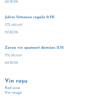
60 RON
Jidvei feteasca regala 0.75l
12% alcool
50 RON
Zarea vin spumant demisec 0.75
11% alcool
60 RON
Vin roșu
Red wine
Vin rouge