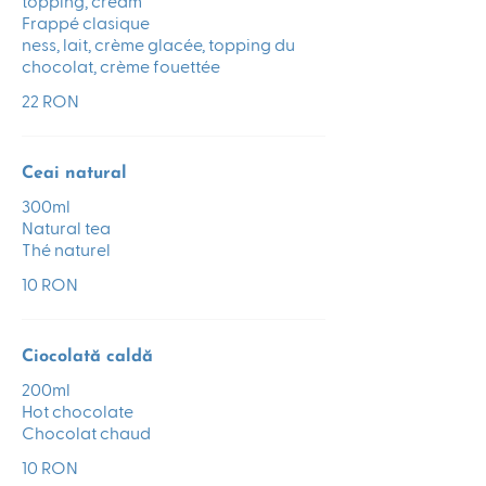
topping, cream
Frappé clasique
ness, lait, crème glacée, topping du
chocolat, crème fouettée
22 RON
Ceai natural
300ml
Natural tea
Thé naturel
10 RON
Ciocolată caldă
200ml
Hot chocolate
Chocolat chaud
10 RON