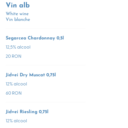
Vin alb
White wine
Vin blanche
Segarcea Chardonnay 0,5l
12,5% alcool
20 RON
Jidvei Dry Muscat 0,75l
12% alcool
60 RON
Jidvei Riesling 0,75l
12% alcool