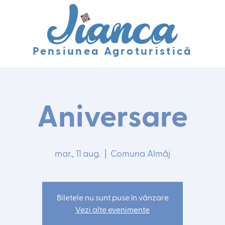
Pensiunea Agroturistică
Aniversare
mar., 11 aug.
  |  
Comuna Almăj
Biletele nu sunt puse în vânzare
Vezi alte evenimente