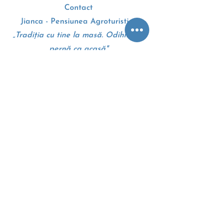
Contact
Jianca - Pensiunea Agroturistica
„Tradiția cu tine la masă. Odihnă pe
pernă ca acasă"
Drumul European E70
207010, Dolj, Romania
+4 0 745 105 310
Google maps - Harti
Termeni si conditii
Politica cookie
Anpc
Eccromania