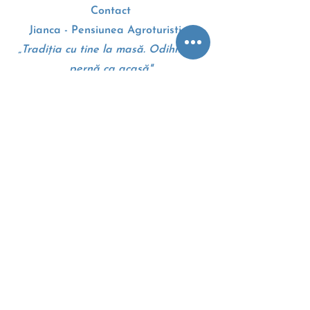
Contact
Jianca - Pensiunea Agroturistica
„Tradiția cu tine la masă. Odihnă pe
pernă ca acasă"
Drumul European E70
207010, Dolj, Romania
+4 0 745 105 310
Google maps - Harti
Termeni si conditii
Politica cookie
Anpc
Eccromania