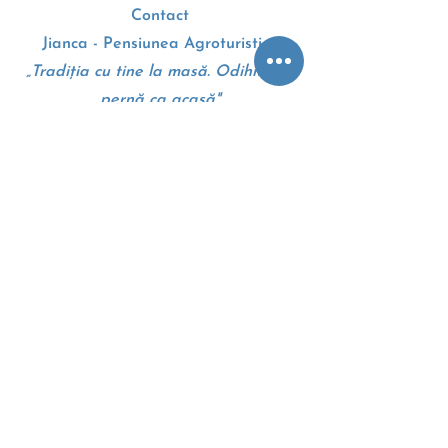
Contact
Jianca - Pensiunea Agroturistica
„Tradiția cu tine la masă. Odihnă pe
pernă ca acasă"
Drumul European E70
207010, Dolj, Romania
+4 0 745 105 310
Google maps - Harti
Termeni si conditii
Politica cookie
Anpc
Eccromania