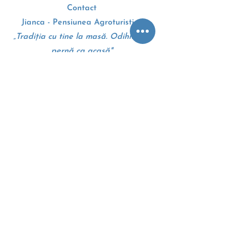
Contact
Jianca - Pensiunea Agroturistica
„Tradiția cu tine la masă. Odihnă pe
pernă ca acasă"
Drumul European E70
207010, Dolj, Romania
+4 0 745 105 310
Google maps - Harti
Termeni si conditii
Politica cookie
Anpc
Eccromania