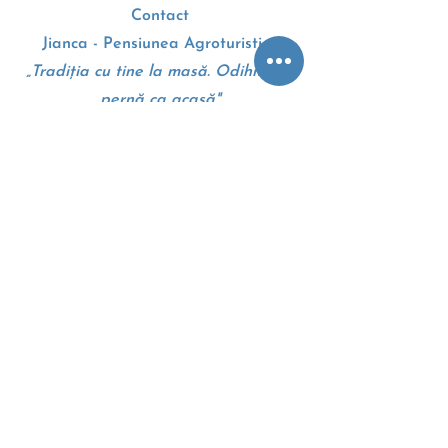
Contact
Jianca - Pensiunea Agroturistica
„Tradiția cu tine la masă. Odihnă pe
pernă ca acasă"
Drumul European E70
207010, Dolj, Romania
+4 0 745 105 310
Google maps - Harti
Termeni si conditii
Politica cookie
Anpc
Eccromania