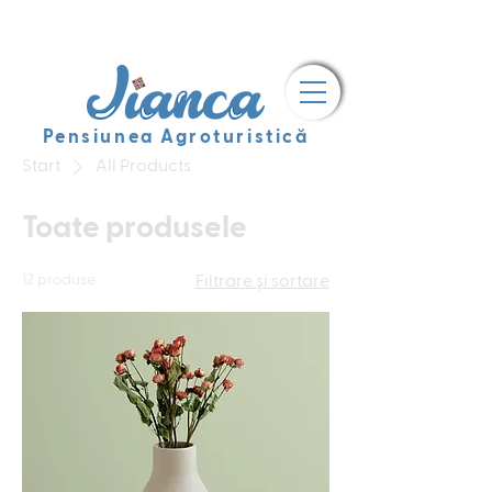
Pensiunea Agroturistică
Start
All Products
Toate produsele
12 produse
Filtrare și sortare